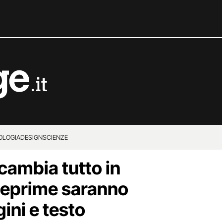
OLOGIA
DESIGN
SCIENZE
ambia tutto in
nteprime saranno
ini e testo