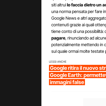
siti altrui
lo faccia dietro un
una norma pensata per fare 
Google News e altri aggregat
contenuti grazie ai quali otte
tiene conto di una possibilità: 
pagare
, rinunciando ad alcune
potenzialmente mettendo in cri
sul quale ormai molte testate
LEGGI ANCHE
Google ritira il nuovo s
Google Earth: permettev
immagini false