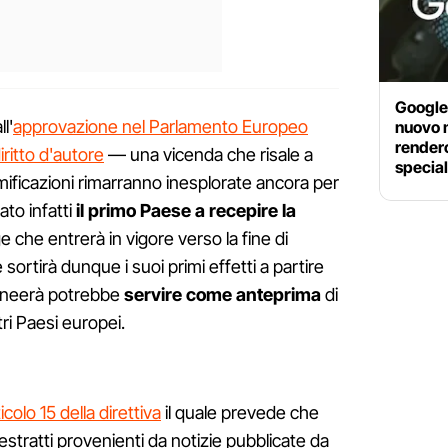
Google 
l'
approvazione nel Parlamento Europeo
nuovo m
renderci
iritto d'autore
— una vicenda che risale a
special
mificazioni rimarranno inesplorate ancora per
to infatti
il primo Paese a recepire la
e che entrerà in vigore verso la fine di
sortirà dunque i suoi primi effetti a partire
elineerà potrebbe
servire come anteprima
di
ri Paesi europei.
icolo 15 della direttiva
il quale prevede che
estratti provenienti da notizie pubblicate da