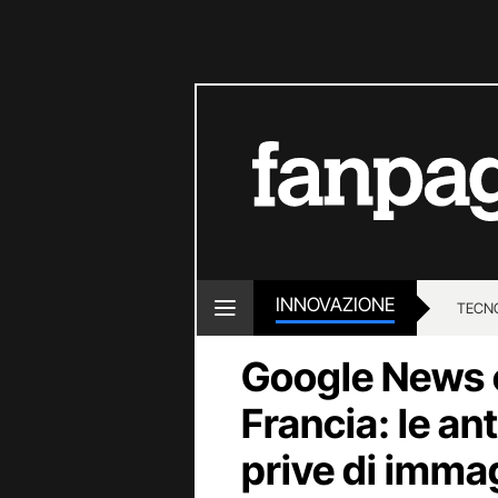
INNOVAZIONE
TECN
Google News c
Francia: le a
prive di immag