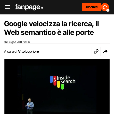
ABBONATI
2
Google velocizza la ricerca, il
Web semantico è alle porte
16 Giugno 2011
18:06
,
A cura di
Vito Lopriore