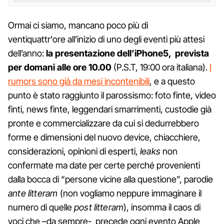
Ormai ci siamo, mancano poco più di
ventiquattr'ore all’inizio di uno degli eventi più attesi
dell’anno:
la presentazione dell’iPhone5, prevista
per domani alle ore 10.00
(P.S.T, 19:00 ora italiana).
I
rumors sono già da mesi incontenibili
, e a questo
punto è stato raggiunto il parossismo: foto finte, video
finti, news finte, leggendari smarrimenti, custodie già
pronte e commercializzare da cui si dedurrebbero
forme e dimensioni del nuovo device, chiacchiere,
considerazioni, opinioni di esperti,
leaks
non
confermate ma date per certe perché provenienti
dalla bocca di “persone vicine alla questione”, parodie
ante litteram
(non vogliamo neppure immaginare il
numero di quelle
post
litteram
), insomma il caos di
voci che –da sempre- precede ogni evento Apple