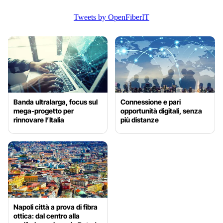
Tweets by OpenFiberIT
Banda ultralarga, focus sul
Connessione e pari
mega-progetto per
opportunità digitali, senza
rinnovare l’Italia
più distanze
Napoli città a prova di fibra
ottica: dal centro alla