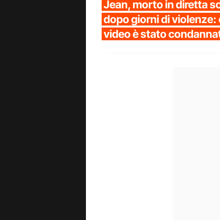
Jean, morto in diretta s
dopo giorni di violenze: c
video è stato condanna