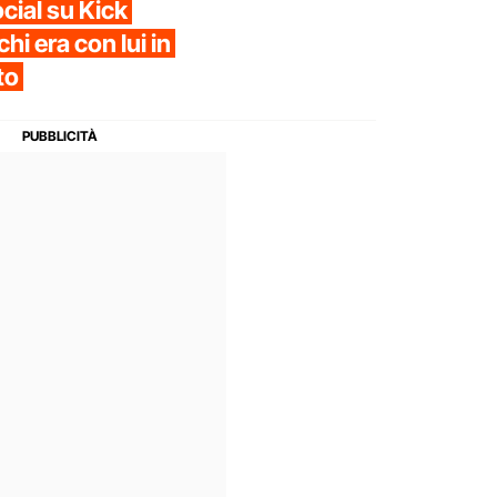
ocial su Kick
hi era con lui in
to