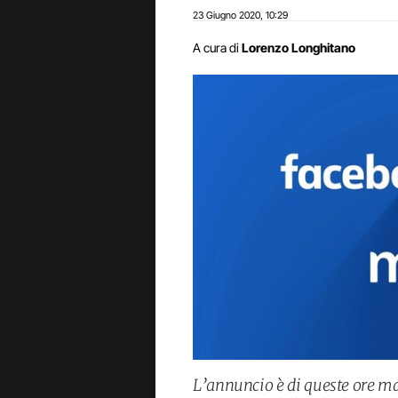
23 Giugno 2020
10:29
,
A cura di
Lorenzo Longhitano
L’annuncio è di queste ore ma g