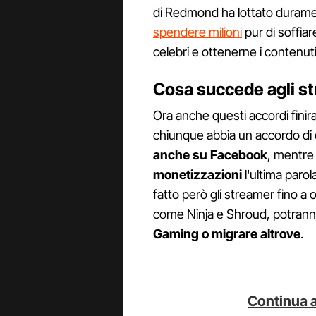
di Redmond ha lottato duramen
spendere milioni
pur di soffiar
celebri e ottenerne i contenuti
Cosa succede agli s
Ora anche questi accordi finir
chiunque abbia un accordo di 
anche su Facebook
, mentre 
monetizzazioni
l'ultima paro
fatto però gli streamer fino a o
come Ninja e Shroud, potran
Gaming o migrare altrove
.
Continua a