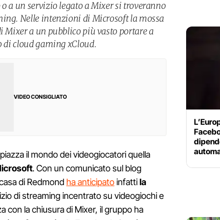
o a un servizio legato a Mixer si troveranno
ing. Nelle intenzioni di Microsoft la mossa
i Mixer a un pubblico più vasto portare a
io di cloud gaming xCloud.
VIDEO CONSIGLIATO
L’Euro
Faceboo
dipende
automa
iazza il mondo dei videogiocatori quella
icrosoft
. Con un comunicato sul blog
a casa di Redmond
ha anticipato
infatti
la
rvizio di streaming incentrato su videogiochi e
a con la chiusura di Mixer, il gruppo ha