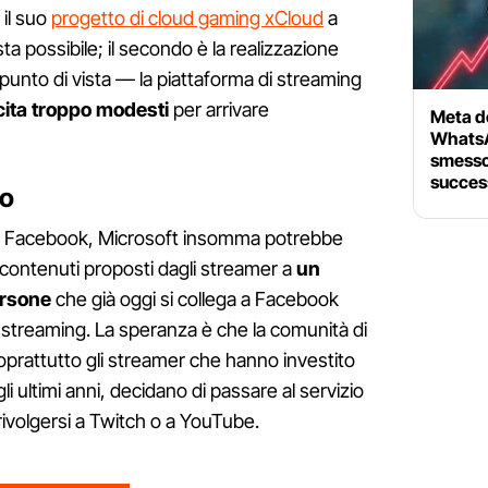
 il suo
progetto di cloud gaming xCloud
a
asta possibile; il secondo è la realizzazione
unto di vista — la piattaforma di streaming
cita troppo modesti
per arrivare
Meta d
WhatsA
smesso 
succes
co
on Facebook, Microsoft insomma potrebbe
 contenuti proposti dagli streamer a
un
ersone
che già oggi si collega a Facebook
 streaming. La speranza è che la comunità di
soprattutto gli streamer che hanno investito
li ultimi anni, decidano di passare al servizio
ivolgersi a Twitch o a YouTube.