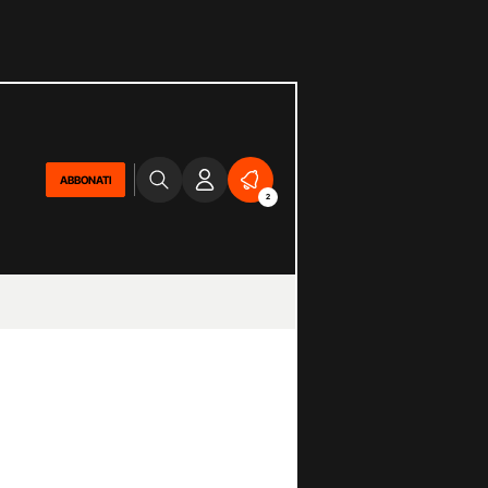
ABBONATI
2