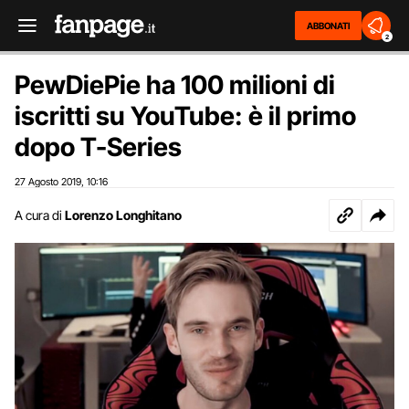
ABBONATI
2
PewDiePie ha 100 milioni di
iscritti su YouTube: è il primo
dopo T-Series
27 Agosto 2019
10:16
,
A cura di
Lorenzo Longhitano