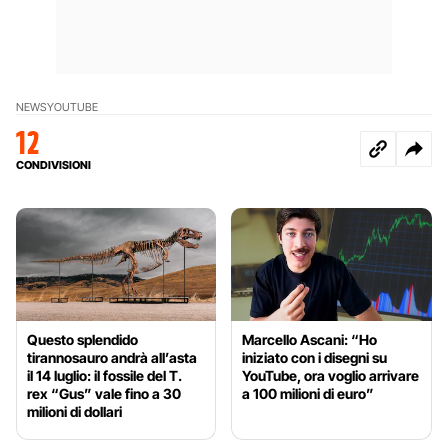
NEWS
YOUTUBE
12
CONDIVISIONI
Questo splendido
Marcello Ascani: “Ho
tirannosauro andrà all’asta
iniziato con i disegni su
il 14 luglio: il fossile del T.
YouTube, ora voglio arrivare
rex “Gus” vale fino a 30
a 100 milioni di euro”
milioni di dollari