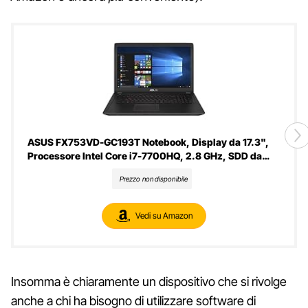
ASUS FX753VD-GC193T Notebook, Display da 17.3",
Processore Intel Core i7-7700HQ, 2.8 GHz, SDD da
256 MB e HDD da 1 TB, 16 GB di RAM, nVidia GeForce
Prezzo non disponibile
GTX 1050
Vedi su Amazon
Insomma è chiaramente un dispositivo che si rivolge
anche a chi ha bisogno di utilizzare software di