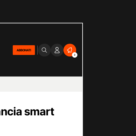
ABBONATI
2
ancia smart