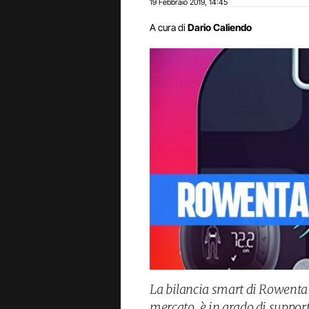
19 Febbraio 2019
14:45
,
A cura di
Dario Caliendo
La bilancia smart di Rowenta è
mercato, è in grado di support