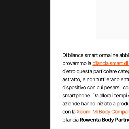
Di bilance smart ormai ne abb
provammo la
bilancia smart di
dietro questa particolare cate
astratto, e non tutti erano en
dispositivo con cui pesarsi, c
smartphone. Da allora i tempi
aziende hanno iniziato a produr
con la
Xiaomi Mi Body Compar
bilancia
Rowenta Body Partn