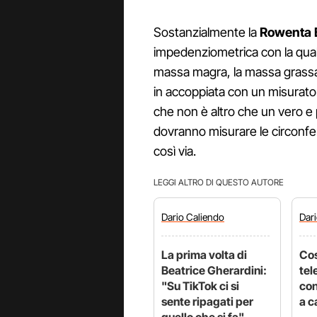
Sostanzialmente la
Rowenta 
impedenziometrica con la quale,
massa magra, la massa grassa e
in accoppiata con un misurato
che non è altro che un vero e 
dovranno misurare le circonfer
così via.
LEGGI ALTRO DI QUESTO AUTORE
Dario
Caliendo
Dar
La prima volta di
Cos
Beatrice Gherardini:
tel
"Su TikTok ci si
con
sente ripagati per
a c
quello che si fa"