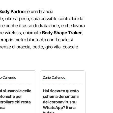
Body Partner
è una bilancia
 oltre al peso, sarà possibile controllare la
 anche il tasso di idratazione, e che lavora
re wireless, chiamato
Body Shape Traker
,
proprio metro bluetooth con il quale si
enze di braccia, petto, giro vita, cosce e
io
Caliendo
Dario
Caliendo
ì si usano le celle
Hai ricevuto questo
efoniche per
schema dei sintomi
trollare chi resta
del coronavirus su
asa
WhatsApp? È una
bufala