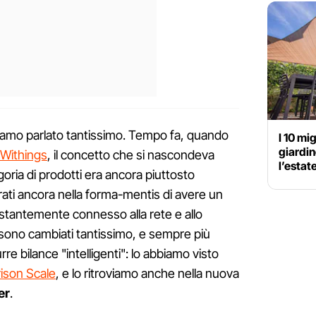
iamo parlato tantissimo. Tempo fa, quando
I 10 mig
giardin
 Withings
, il concetto che si nascondeva
l’estat
goria di prodotti era ancora piuttosto
trati ancora nella forma-mentis di avere un
ostantemente connesso alla rete e allo
 sono cambiati tantissimo, e sempre più
re bilance "intelligenti": lo abbiamo visto
ison Scale
, e lo ritroviamo anche nella nuova
er
.