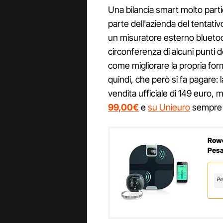
Una bilancia smart molto part
parte dell'azienda del tentati
un misuratore esterno bluetoot
circonferenza di alcuni punti 
come migliorare la propria for
quindi, che però si fa pagare: 
vendita ufficiale di 149 euro, 
99,00€
e
su Unieuro
sempre i
Rowe
Pesa
con 
Corp
Pr