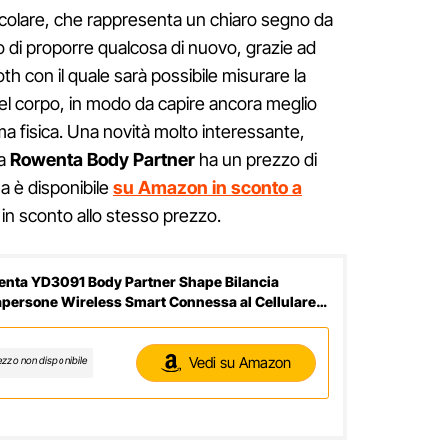
icolare, che rappresenta un chiaro segno da
vo di proporre qualcosa di nuovo, grazie ad
h con il quale sarà possibile misurare la
del corpo, in modo da capire ancora meglio
ma fisica. Una novità molto interessante,
la
Rowenta Body Partner
ha un prezzo di
ma è disponibile
su Amazon in sconto a
n sconto allo stesso prezzo.
nta YD3091 Body Partner Shape Bilancia
persone Wireless Smart Connessa al Cellulare,
Tracker per Misurazione della Composizione
orea, Nero
Vedi su Amazon
ezzo non disponibile