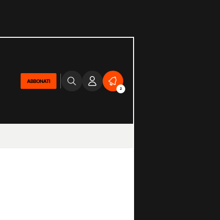
ABBONATI
2