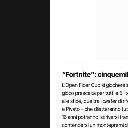
“Fortnite”: cinquemi
L’Open Fiber Cup si giocherà 
gioco prescelta per tutti e 5 i 
alle sfide, due tra i
caster
di ri
e Pivato – che diletteranno tutt
16 anni potranno iscriversi tr
contendersi un montepremi di 5