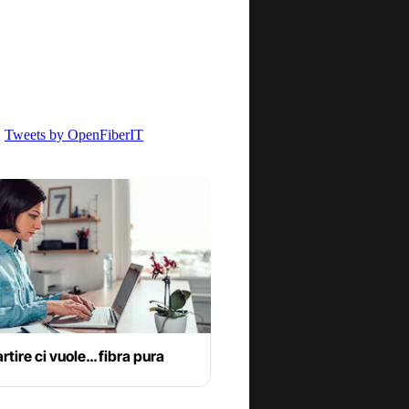
Tweets by OpenFiberIT
artire ci vuole… fibra pura