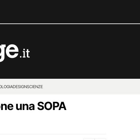
OLOGIA
DESIGN
SCIENZE
one una SOPA