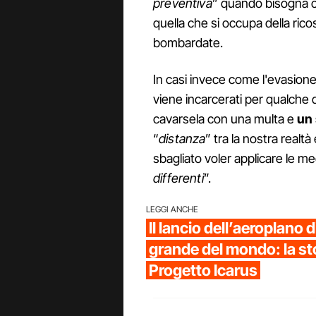
preventiva
” quando bisogna com
quella che si occupa della ri
bombardate.
In casi invece come l'evasione f
viene incarcerati per qualche 
cavarsela con una multa e
un 
“
distanza
” tra la nostra realt
sbagliato voler applicare le m
differenti
”.
LEGGI ANCHE
Il lancio dell’aeroplano d
grande del mondo: la sto
Progetto Icarus