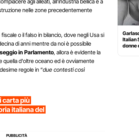
piacere agli alleati, all'industria bellica e a
costruzione nelle zone precedentemente
Garlasc
iscale o il falso in bilancio, dove negli Usa si
Italian
decina di anni mentre da noi è possibile
donne c
seggio in Parlamento
, allora è evidente la
à e quella d'oltre oceano ed è ovviamente
edesime regole in “
due contesti così
i carta più
ria italiana del