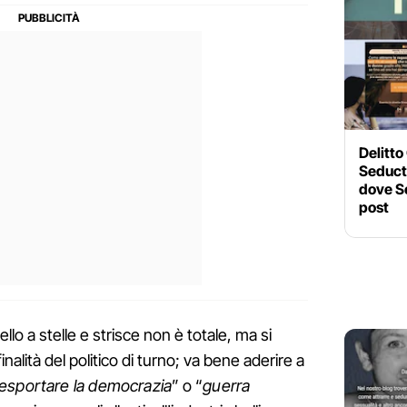
Delitto
Seducti
dove Se
post
lo a stelle e strisce non è totale, ma si
alità del politico di turno; va bene aderire a
esportare la democrazia
” o “
guerra