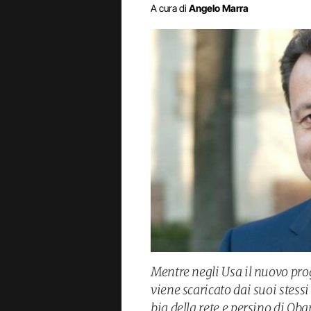
A cura di
Angelo Marra
Mentre negli Usa il nuovo prog
viene scaricato dai suoi stessi
big della rete e persino di Ob