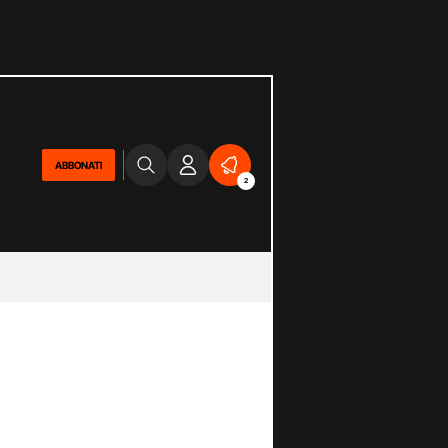
ABBONATI
2