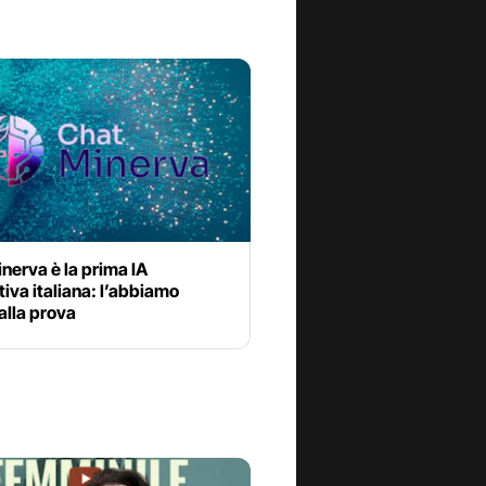
erva è la prima IA
iva italiana: l’abbiamo
alla prova