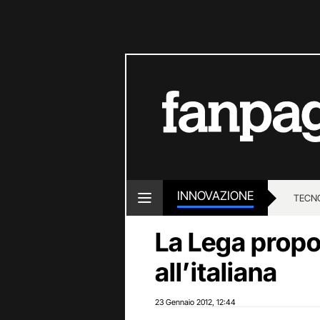
INNOVAZIONE
TECN
La Lega prop
all’italiana
23 Gennaio 2012
12:44
,