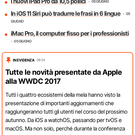
I nuovi iPad Pro da 10,5 pollici
05 GIUGNO
In iOS 11 Siri può tradurre le frasi in 6 lingue
05
GIUGNO
iMac Pro, il computer fisso per i professionisti
05 GIUGNO
IN EVIDENZA
08:54
Tutte le novità presentate da Apple
alla WWDC 2017
Tutti i quattro ecosistemi della mela hanno visto la
presentazione di importanti aggiornamenti che
raggiungeranno tutti gli utenti nel corso del prossimo
autunno. Da iOS a watchOS, passando per tvOS e
macOS. Ma non solo, perché durante la conferenza