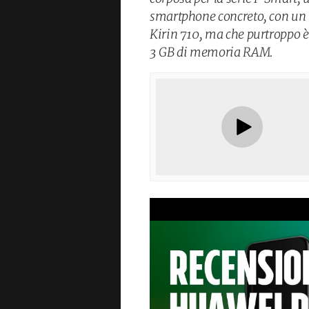
smartphone concreto, con un b
Kirin 710, ma che purtroppo è
3 GB di memoria RAM.