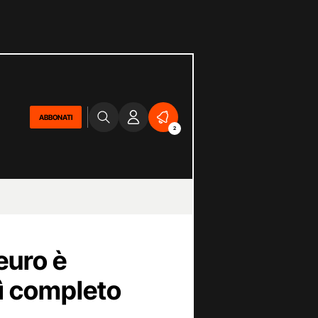
ABBONATI
2
euro è
ì completo