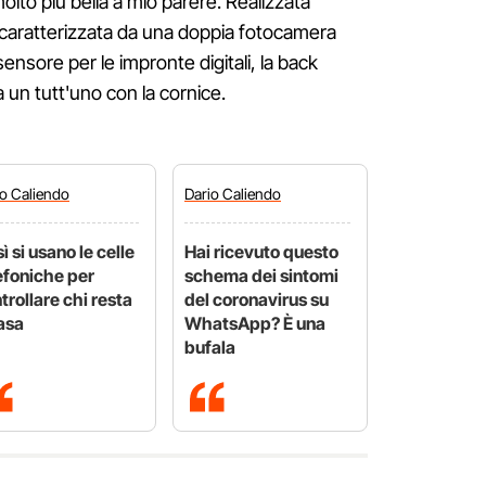
olto più bella a mio parere. Realizzata
 caratterizzata da una doppia fotocamera
sensore per le impronte digitali, la back
a un tutt'uno con la cornice.
io
Caliendo
Dario
Caliendo
ì si usano le celle
Hai ricevuto questo
efoniche per
schema dei sintomi
trollare chi resta
del coronavirus su
asa
WhatsApp? È una
bufala