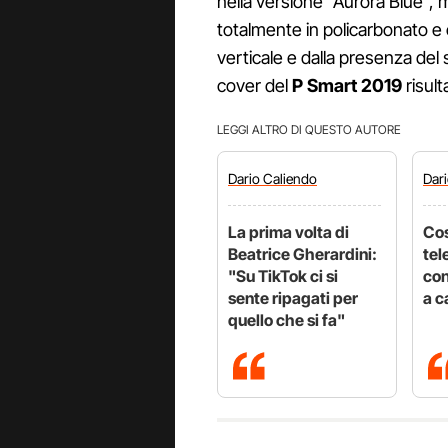
nella versione "Aurora Blue", m
totalmente in policarbonato e
verticale e dalla presenza del 
cover del
P Smart 2019
risult
LEGGI ALTRO DI QUESTO AUTORE
Dario
Caliendo
Dar
La prima volta di
Cos
Beatrice Gherardini:
tel
"Su TikTok ci si
con
sente ripagati per
a c
quello che si fa"