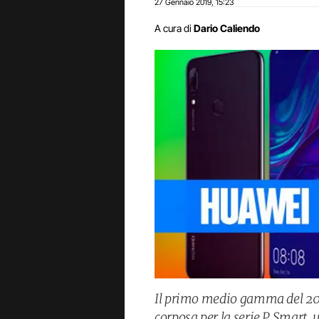
27 Gennaio 2019
15:23
,
A cura di
Dario Caliendo
Il primo medio gamma del 20
corposa per la serie P Smart, 