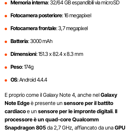
Memoria
interna
: 32/64 GB espandibili via microSD
Fotocamera
posteriore
: 16 megapixel
Fotocamera
frontale
: 3,7 megapixel
Batteria
: 3000 mAh
Dimensioni
: 151.3 x 82.4 x 8.3 mm
Peso
: 174g
OS
: Android 4.4.4
E proprio come il Galaxy Note 4, anche nel
Galaxy
Note Edge
è presente un
sensore per il battito
cardiaco
e un
sensore per le impronte digitali
.
Il
processore è un quad-core Qualcomm
Snapdragon 805
da 2,7 GHz, affiancato da una
GPU