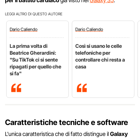
per il battito cardiaco
già visto nel
Galaxy S5
.
LEGGI ALTRO DI QUESTO AUTORE
Dario
Caliendo
Dario
Caliendo
La prima volta di
Così si usano le celle
Beatrice Gherardini:
telefoniche per
"Su TikTok ci si sente
controllare chi resta a
ripagati per quello che
casa
si fa"
Caratteristiche tecniche e software
L'unica caratteristica che di fatto distingue il
Galaxy