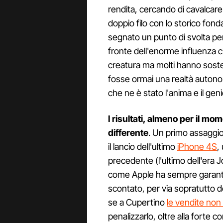
rendita, cercando di cavalcare
doppio filo con lo storico fo
segnato un punto di svolta per
fronte dell'enorme influenza c
creatura ma molti hanno sosten
fosse ormai una realtà autono
che ne è stato l'anima e il geni
I risultati, almeno per il m
differente
. Un primo assaggio
il lancio dell'ultimo
iPhone 4S
,
precedente (l'ultimo dell'era J
come Apple ha sempre garantit
scontato, per via sopratutto d
se a Cupertino
le vendite non
penalizzarlo, oltre alla forte c