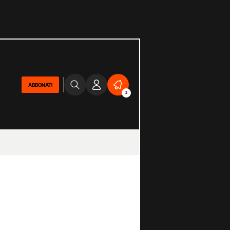
ABBONATI
2