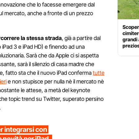
nnovazione che lo facesse emergere dal
 sul mercato, anche a fronte di un prezzo
Scopert
cimiter
correre la stessa strada
, già a partire dal
grandi
prezio
o iPad 3 e iPad HD) e finendo ad una
uzionaria. Sarà che da Apple ci si aspetta
ante, sarà il silenzio di casa madre che
e, fatto sta che il nuovo iPad conferma
tutte
ieri
e non stupisce per nulla nè il mercato nè
nostante le attese, a metà del keynote
he topic trend su Twitter, superato persino
.
 integrarsi con
e novità per iPad,