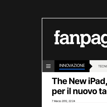
INNOVAZIONE
TECN
The New iPad,
per il nuovo t
7 Marzo 2012
22:24
,