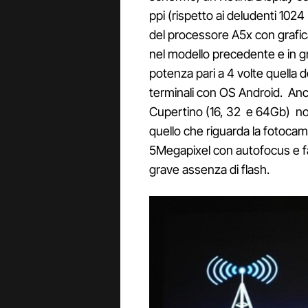
ppi (rispetto ai deludenti 102
del processore A5x con grafic
nel modello precedente e in g
potenza pari a 4 volte quella de
terminali con OS Android. Anche
Cupertino (16, 32 e 64Gb) non
quello che riguarda la fotocame
5Megapixel con autofocus e fac
grave assenza di flash.