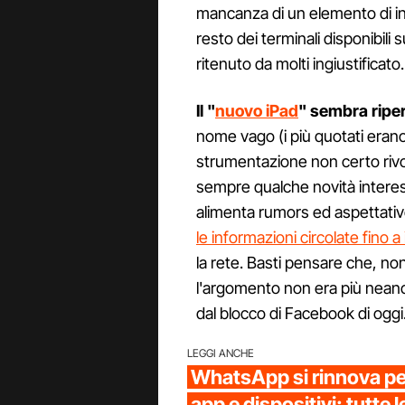
mancanza di un elemento di i
resto dei terminali disponibili
ritenuto da molti ingiustificato.
Il "
nuovo iPad
" sembra riper
nome vago (i più quotati eran
strumentazione non certo rivol
sempre qualche novità interess
alimenta rumors ed aspettativ
le informazioni circolate fino a 
la rete. Basti pensare che, no
l'argomento non era più neanc
dal blocco di Facebook di oggi
LEGGI ANCHE
WhatsApp si rinnova per
app e dispositivi: tutte l