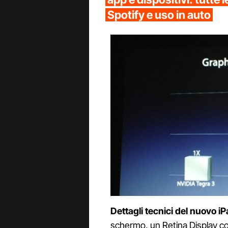
Spotify e uso in auto
Dettagli tecnici del nuovo i
schermo, un Retina Display co