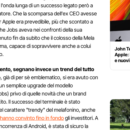
 l'onda lunga di un successo legato però a
ndatore. Che la scomparsa dell'ex CEO avesse
 Apple era prevedibile, più che scontato a
he Jobs aveva nei confronti della sua
uto fin da subito che il colosso della Mela
ma, capace di sopravvivere anche a colui
John Te
o.
Apple: 
e nuovi
omento, segnano invece un trend del tutto
, già di per sè emblematico, si era avuto con
 un semplice upgrade del modello
obs) privo di quelle novità che un brand
o. Il successo del terminale è stato
el carattere "trendy" del melafonino, anche
 hanno convinto fino in fondo
gli investitori. A
oncorrenza di Android, è stata di sicuro la