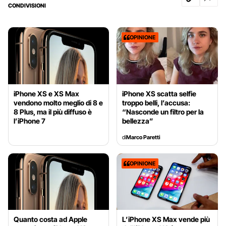
CONDIVISIONI
OPINIONE
iPhone XS e XS Max
iPhone XS scatta selfie
vendono molto meglio di 8 e
troppo belli, l’accusa:
8 Plus, ma il più diffuso è
“Nasconde un filtro per la
l’iPhone 7
bellezza”
di
Marco Paretti
OPINIONE
Quanto costa ad Apple
L’iPhone XS Max vende più