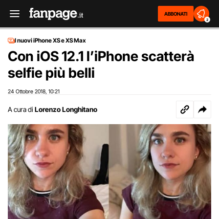
ABBONATI
2
I nuovi iPhone XS e XS Max
Con iOS 12.1 l’iPhone scatterà
selfie più belli
24 Ottobre 2018
10:21
,
A cura di
Lorenzo Longhitano