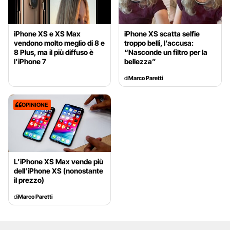
iPhone XS e XS Max
iPhone XS scatta selfie
vendono molto meglio di 8 e
troppo belli, l’accusa:
8 Plus, ma il più diffuso è
“Nasconde un filtro per la
l’iPhone 7
bellezza”
di
Marco Paretti
OPINIONE
L’iPhone XS Max vende più
dell’iPhone XS (nonostante
il prezzo)
di
Marco Paretti