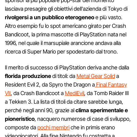
sponsor la più popolare pop-star del momento
lasciava presagire gli obiettivi dell'azienda di Tokyo di
rivolgersi a un pubblico eterogeneo
e più vasto.
Altro esempio fu lo spot americano girato per Crash
Bandicoot, la prima mascotte di PlayStation nata nel
1996, nel quale il marsupiale arancione andava alla
ricerca di Super Mario per spodestarlo dal trono.
Il merito di successo di PlayStation deriva anche dalla
florida produzione
di titoli: da
Metal Gear Solid
a
Resident Evil 2, da Spyro the Dragon a
Final Fantasy
VII
, da Crash Bandicoot a
MediEvil
, da Tomb Raider III
a Tekken 3. La lista di titoli da citare sarebbe lunga,
perché negli anni 90, grazie al
clima sperimentale e
pioneristico
, nacquero numerose di case di sviluppo,
composte da
pochi membri
che in primis erano
videogiocatori. Alla fine Nintendo fu costretta a