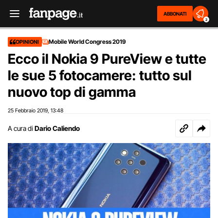
ABBONATI
2
Mobile World Congress 2019
OPINIONI
Ecco il Nokia 9 PureView e tutte
le sue 5 fotocamere: tutto sul
nuovo top di gamma
25 Febbraio 2019
13:48
,
A cura di
Dario Caliendo