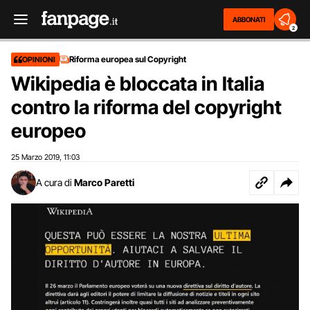
ABBONATI
2
Riforma europea sul Copyright
OPINIONI
Wikipedia è bloccata in Italia
contro la riforma del copyright
europeo
25 Marzo 2019
11:03
,
A cura di
Marco Paretti