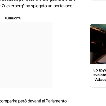
or Zuckerberg" ha spiegato un portavoce.
Lo spy
svelato
“Attac
 comparirà però davanti al Parlamento