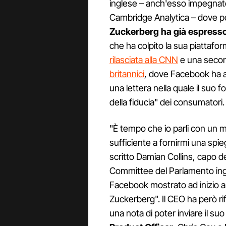
inglese – anch'esso impegnato 
Cambridge Analytica – dove po
Zuckerberg ha già espresso
che ha colpito la sua piattafor
rilasciata alla CNN
e una secon
britannici
, dove Facebook ha a
una lettera nella quale il suo 
della fiducia" dei consumatori.
"È tempo che io parli con un 
sufficiente a fornirmi una spi
scritto Damian Collins, capo d
Committee del Parlamento ingle
Facebook mostrato ad inizio 
Zuckerberg". Il CEO ha però rif
una nota di poter inviare il su