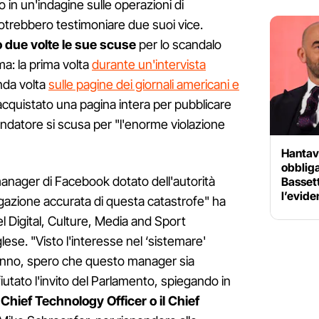
in un'indagine sulle operazioni di
trebbero testimoniare due suoi vice.
 due volte le sue scuse
per lo scandalo
ma: la prima volta
durante un'intervista
da volta
sulle pagine dei giornali americani e
cquistato una pagina intera per pubblicare
fondatore si scusa per "l'enorme violazione
Hantav
obbliga
manager di Facebook dotato dell'autorità
Basset
l’evid
egazione accurata di questa catastrofe" ha
el Digital, Culture, Media and Sport
se. "Visto l'interesse nel ‘sistemare'
anno, spero che questo manager sia
iutato l'invito del Parlamento, spiegando in
o
Chief Technology Officer o il Chief