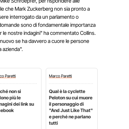
 Mike Schroepfer, per rispondere alle
ile che Mark Zuckerberg non sia pronto a
sere interrogato da un parlamento o
 domande sono di fondamentale importanza
er le nostre indagini" ha commentato Collins.
i nuovo se ha davvero a cuore le persone
ua azienda".
rco
Paretti
Marco
Paretti
ché non si
Qual è la cyclette
ono più le
Peloton su cui muore
agini dei link su
il personaggio di
cebook
"And Just Like That"
e perché ne parlano
tutti