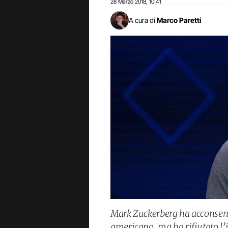
28 Marzo 2018
10:41
,
A cura di
Marco Paretti
Mark Zuckerberg ha acconsent
americano, ma ha rifiutato l’