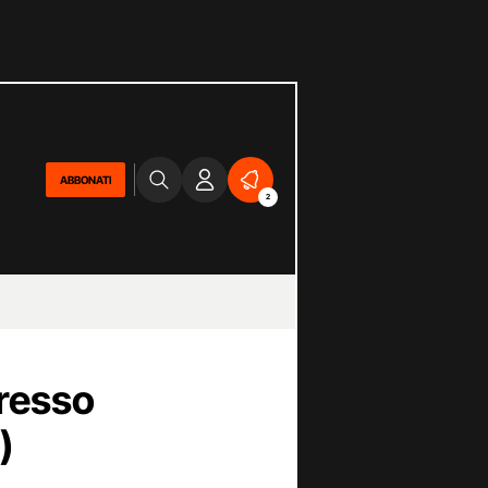
ABBONATI
2
resso
)