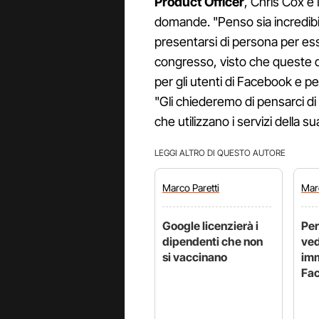
Product Officer
, Chris Cox e
domande. "Penso sia incredib
presentarsi di persona per es
congresso, visto che queste
per gli utenti di Facebook e p
"Gli chiederemo di pensarci d
che utilizzano i servizi della s
LEGGI ALTRO DI QUESTO AUTORE
Marco
Paretti
Ma
Google licenzierà i
Per
dipendenti che non
ved
si vaccinano
imm
Fa