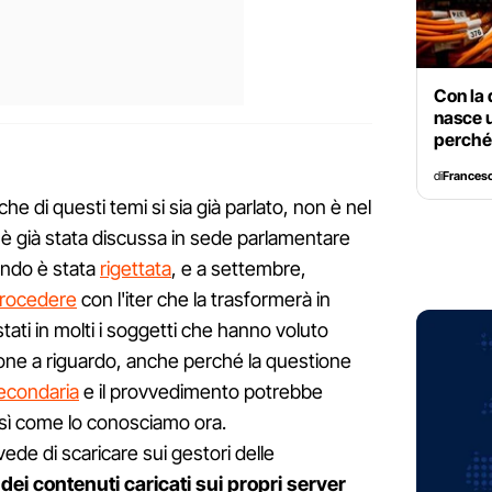
Con la 
nasce 
perché 
di
Frances
e di questi temi si sia già parlato, non è nel
t è già stata discussa in sede parlamentare
ando è stata
rigettata
, e a settembre,
 procedere
con l'iter che la trasformerà in
stati in molti i soggetti che hanno voluto
ione a riguardo, anche perché la questione
econdaria
e il provvedimento potrebbe
così come lo conosciamo ora.
vede di scaricare sui gestori delle
dei contenuti caricati sui propri server