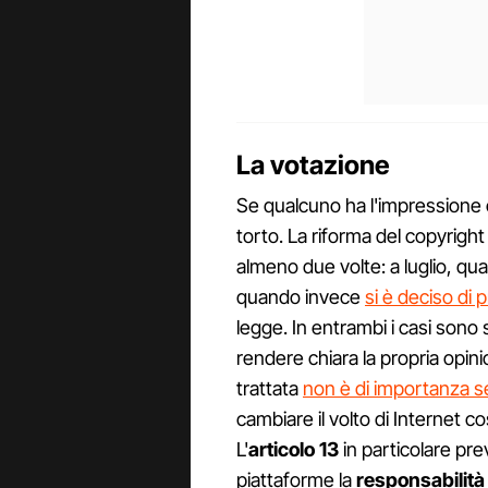
La votazione
Se qualcuno ha l'impressione ch
torto. La riforma del copyrigh
almeno due volte: a luglio, qu
quando invece
si è deciso di
legge. In entrambi i casi sono 
rendere chiara la propria opin
trattata
non è di importanza s
cambiare il volto di Internet 
L'
articolo 13
in particolare pre
piattaforme la
responsabilità 