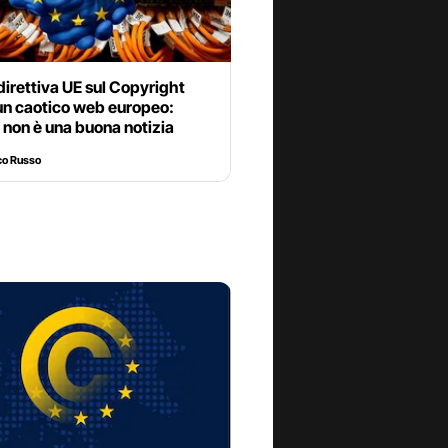
direttiva UE sul Copyright
un caotico web europeo:
non è una buona notizia
co Russo