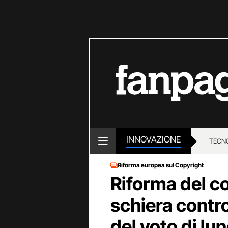
INNOVAZIONE
TECN
Riforma europea sul Copyright
Riforma del c
schiera contro 
del voto di lu