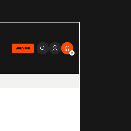
ABBONATI
2