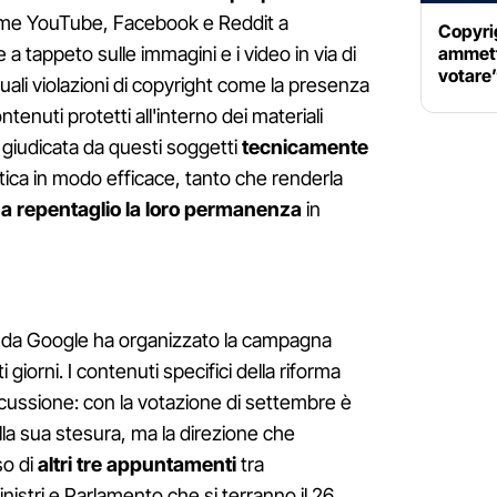
 come YouTube, Facebook e Reddit a
Copyri
ammett
e a tappeto sulle immagini e i video in via di
votare
uali violazioni di copyright come la presenza
ontenuti protetti all'interno dei materiali
a giudicata da questi soggetti
tecnicamente
tica in modo efficace, tanto che renderla
a repentaglio la loro permanenza
in
to da Google ha organizzato la campagna
 giorni. I contenuti specifici della riforma
iscussione: con la votazione di settembre è
lla sua stesura, ma la direzione che
so di
altri tre appuntamenti
tra
istri e Parlamento che si terranno il 26