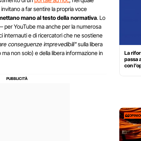
estimento di un
portale ad hoc
, nel quale
invitano a far sentire la propria voce
mettano mano al testo della normativa
. Lo
e — per YouTube ma anche per la numerosa
ci internauti e di ricercatori che ne sostiene
tare conseguenze imprevedibili"
sulla libera
La rifo
 ma non solo) e della libera informazione in
passa a
con l’o
OPINI