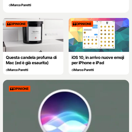
di
Marco Paretti
OPINIONE
OPINIONE
Questa candela profuma di
iOS 10, in arrivo nuove emoji
Mac (ed è già esaurita)
per iPhone e iPad
di
Marco Paretti
di
Marco Paretti
OPINIONE