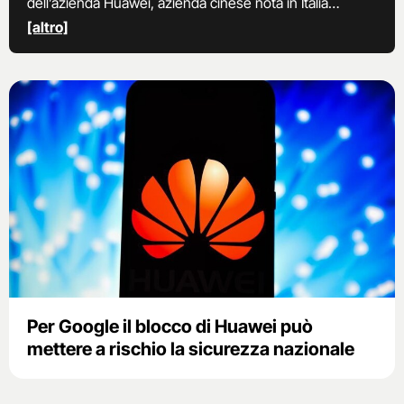
dell’azienda Huawei, azienda cinese nota in Italia
soprattutto per i suoi smartphone.
[altro]
Per Google il blocco di Huawei può
mettere a rischio la sicurezza nazionale