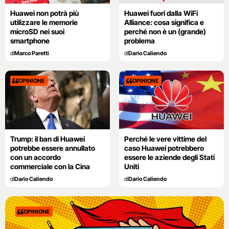
Huawei non potrà più
Huawei fuori dalla WiFi
utilizzare le memorie
Alliance: cosa significa e
microSD nei suoi
perché non è un (grande)
smartphone
problema
di
Marco Paretti
di
Dario Caliendo
OPINIONE
OPINIONE
Trump: il ban di Huawei
Perché le vere vittime del
potrebbe essere annullato
caso Huawei potrebbero
con un accordo
essere le aziende degli Stati
commerciale con la Cina
Uniti
di
Dario Caliendo
di
Dario Caliendo
OPINIONE