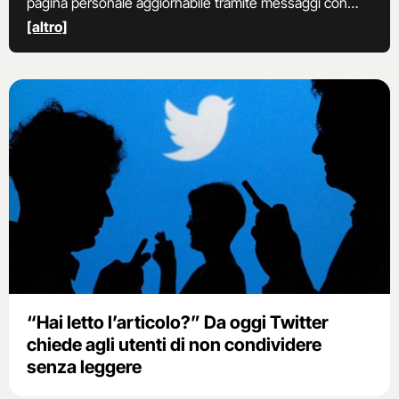
pagina personale aggiornabile tramite messaggi con
una lunghezza massima di 140 caratteri. E’ senz’altro
[altro]
uno tra i social network maggiormente apprezzati per
l’estrema semplicità offerta nel condividere i brevi
messaggi di testo.
“Hai letto l’articolo?” Da oggi Twitter
chiede agli utenti di non condividere
senza leggere